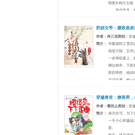
明星B:狗仔太烦.
——易容面具，
粉丝嗷嗷叫:能
某男霸气睥睨：
奶娃女帝：摄政皇叔
最近更新：
作者：冉三花
类别：
穿
简介：
华夏国特工雪兆
地玺大陆，五州
一岁择机宴上，
继位称帝，下的
群臣哗然，他却
文试比赛，她一
他遥遥在望，最
他本该孤寂一生
穿越兽世：撩美男，
十里春风不及你
作者：慕忧止
类别：
穿
最近更新：
简介：
身为乞丐，为了
一不小心穿越远
蛋。