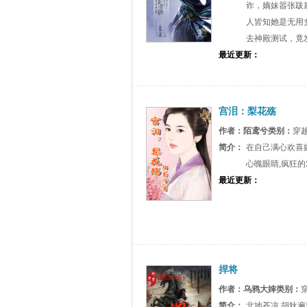
诈，嫡妹嚣张跋
人皆知她是无用
去神殿测试，竟发
最近更新：
宫泪：梨花殇
作者：陌鸢兮
类别：
穿
简介：
在自己满心欢喜
心魄眼睛,疯狂的
最近更新：
捍将
作者：乌鸦大婶
类别：
简介：
北地苍凉,胡狄