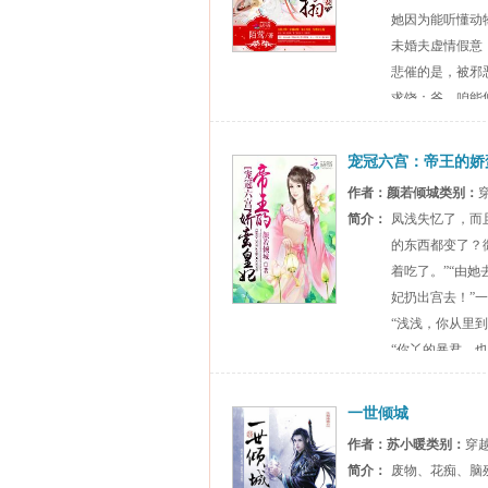
她因为能听懂动
未婚夫虚情假意
悲催的是，被邪
求饶：爷，咱能
最近更新：
宠冠六宫：帝王的娇
作者：颜若倾城
类别：
简介：
凤浅失忆了，而
的东西都变了？
着吃了。”“由
妃扔出宫去！”
“浅浅，你从里
“你丫的暴君，
小没良心的，冲
最近更新：
一世倾城
作者：苏小暖
类别：
穿
简介：
废物、花痴、脑