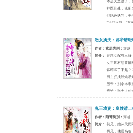
本是天之骄子，
神医到处，魂断
他绝色妖异，手
“我们不熟。”某
他作势脱衣，无
最近更新：
恶女擒夫：邪帝请轻
作者：素辰
类别：
穿越
简介：
穿越女配有三好
女主废材想要翻
炼药师了不起？
男主狂拽酷炫吊
墨帝：别拿本帝
横波：那大人的
墨帝：……
战斗力灰常强的
鬼王戏妻：皇嫂请上
最近更新：
作者：陌莺
类别：
穿越
简介：
初见，她从天而
再见，他居高临