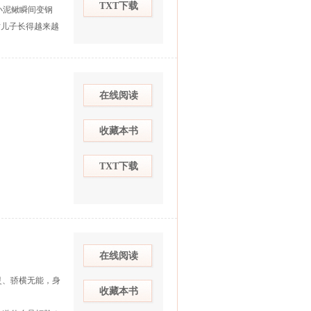
TXT下载
小泥鳅瞬间变钢
哒儿子长得越来越
在线阅读
收藏本书
TXT下载
在线阅读
灵、骄横无能，身
收藏本书