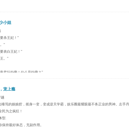
少小姐
越
要杀王妃！”
。”
要表白王妃！”
王。”
找帝君玩扑嘞！什么是扑嘞？”
放下手中道德经，邪魅紫眸眸子满是阴戾，一把将某王妃扔在床上，只知竖日某王妃
工，一朝穿越，成为家族耻辱的废物小姐。
，宠上瘾
笑、被轻、被贱、被骂、被骗、我该如何处治？
穿越
？由他？避他？耐他？敬他？不可理他？
欺负唾骂的娘娘腔，摇身一变，变成逆天学霸，娱乐圈最耀眼最不务正业的男神。左手
全民为之疯狂！
体型.
你保持最好体态，无副作用。