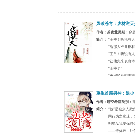
凤破苍穹：废材逆天
作者：苏夜北
类别：
穿
简介：
“王爷！听说有人
“给那人准备棺材
“王爷！听说有人
“让他先来表白本
“王爷？”
“王妃说她想去
某王爷怒不可遏
21世纪王牌特
重生首席男神：逆少
被欺、被辱、被
作者：晴空希蓝
类别：
只有忍他？让他
简介：
“他”是被众人
最近更新：
同行为之痴迷，
明星A:我要保持
——纤体丹，让