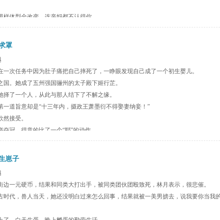
模样体型全改变，连亲妈都不认得你。
文能武，能硬汉能软萌，撕得了狗仔，拿得了资源，宠得了粉丝……就差生孩子了！
她能生！而且是我的孩子！
求罩
越
在一次任务中因为肚子痛把自己摔死了，一睁眼发现自己成了一个初生婴儿。
之国。她成了五州强国骊州的太子殿下姬行芷。
她择了一个人，从此与那人结下了不解之缘。
第一道旨意却是“十三年内，摄政王萧墨衍不得娶妻纳妾！”
欣然接受。
举夺冠，得意的比了一个“耶”的动作。
终叹了口气，道：“也罢。此后……万丈红尘便由我来护你。”
奈何却红鸾星动，她本该姻缘天定不想却孤注一掷。
生崽子
淡漠眉间，万里江山不敌你如花笑靥。
越
街边一元硬币，结果和同类大打出手，被同类团伙团殴致死，林月表示，很悲催。
古时代，兽人当天，她还没明白过来怎么回事，结果就被一美男掳去，说我要你当我