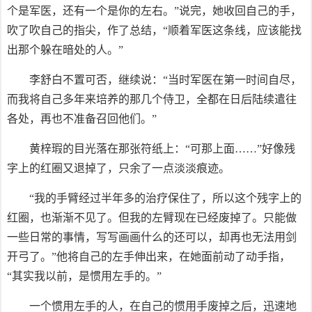
个是军医，还有一个是你的左右。”说完，她收回自己的手，
吹了吹自己的指尖，作了总结，“顺着军医这条线，应该能找
出那个躲在暗处的人。”
李舒白不置可否，继续说：“当时军医在第一时间自尽，
而我将自己多年来培养的那几个侍卫，全都在日后陆续遣往
各处，再也不准备召回他们。”
黄梓瑕的目光落在那张符纸上：“可那上面……”好像残
字上的红圈又退掉了，只余了一点淡淡痕迹。
“我的手臂经过半年多的治疗保住了，所以这个残字上的
红圈，也渐渐不见了。但我的左臂现在已经废掉了。只能做
一些日常的事情，写写画画什么的还可以，却再也无法用剑
开弓了。”他将自己的左手伸出来，在她面前动了动手指，
“其实我以前，是惯用左手的。”
一个惯用左手的人，在自己的惯用手废掉之后，迅速地