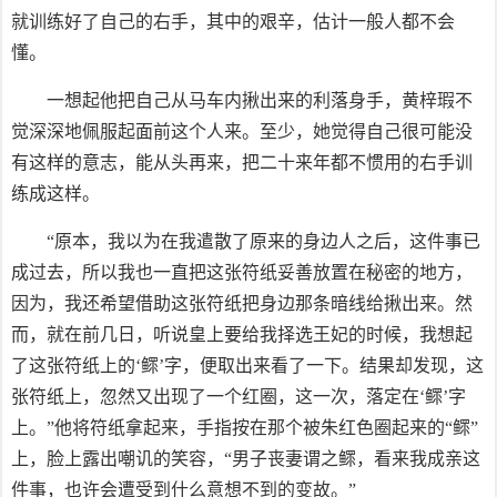
就训练好了自己的右手，其中的艰辛，估计一般人都不会
懂。
一想起他把自己从马车内揪出来的利落身手，黄梓瑕不
觉深深地佩服起面前这个人来。至少，她觉得自己很可能没
有这样的意志，能从头再来，把二十来年都不惯用的右手训
练成这样。
“原本，我以为在我遣散了原来的身边人之后，这件事已
成过去，所以我也一直把这张符纸妥善放置在秘密的地方，
因为，我还希望借助这张符纸把身边那条暗线给揪出来。然
而，就在前几日，听说皇上要给我择选王妃的时候，我想起
了这张符纸上的‘鳏’字，便取出来看了一下。结果却发现，这
张符纸上，忽然又出现了一个红圈，这一次，落定在‘鳏’字
上。”他将符纸拿起来，手指按在那个被朱红色圈起来的“鳏”
上，脸上露出嘲讥的笑容，“男子丧妻谓之鳏，看来我成亲这
件事，也许会遭受到什么意想不到的变故。”