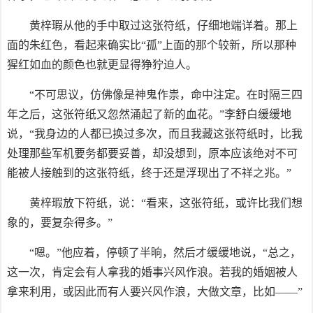
黄梓瑕从他的手中取过这张符纸，仔细地端详着。那上
面的朱红色，看起来确实比“孤”上面的那个较新，所以那种
猩红如血的颜色也就更显得狰狞迫人。
“不可思议，仿佛像是神鬼作祟，命中注定。在时隔三四
年之后，这张符纸又忽然涌起了新的血花。”李舒白缓缓地
说，“我身边的人都已换过多次，而且我藏这张符纸时，比我
处理那些军机要务都要妥善，却没想到，原本应该绝对不可
能被人接触到的这张符纸，终于还是浮现出了不祥之兆。”
黄梓瑕放下符纸，说：“看来，这张符纸，或许比我们想
象的，要复杂得多。”
“嗯。”他应着，停顿了半晌，然后才缓缓地说，“总之，
这一次，肯定会有人拿我的婚事兴风作浪。若我的婚姻被人
拿来利用，或因此而有人要兴风作浪，大做文章，比如——”