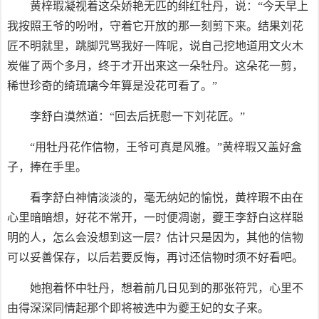
黄梓瑕凝视着这朵娇艳无匹的绯红牡丹，说：“今天早上
我按照王爷的吩咐，守着它开放的那一刻剪下来。结果刘花
匠不明就里，跳脚咒骂我好一阵呢，说自己挖地道用文火木
炭催了两个多月，终于才开出来这一朵牡丹。这朵花一剪，
稀世珍奇的绮琉璃今年算是没花可看了。”
李舒白漠然道：“回去后抚慰一下刘花匠。”
“用牡丹花作信物，王爷可真是风雅。”黄梓瑕又盖好盒
子，捧在手里。
看李舒白神情淡淡的，毫无纳妃的愉悦，黄梓瑕不由在
心里暗暗想，好花不常开，一时便凋谢，夔王李舒白这样聪
明的人，怎么会没想到这一层？估计只是因为，其他的信物
可以妥善保存，以后若要反悔，再讨还信物时须不好看吧。
她抱着怀中牡丹，想着前几日见到的那张符咒，心里不
由得深深同情起那个即将被选中为夔王妃的女子来。