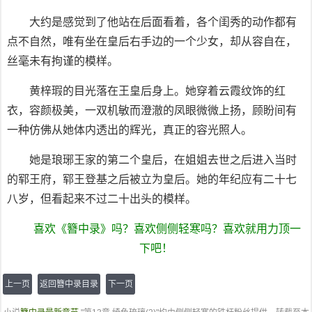
大约是感觉到了他站在后面看着，各个闺秀的动作都有
点不自然，唯有坐在皇后右手边的一个少女，却从容自在，
丝毫未有拘谨的模样。
黄梓瑕的目光落在王皇后身上。她穿着云霞纹饰的红
衣，容颜极美，一双机敏而澄澈的凤眼微微上扬，顾盼间有
一种仿佛从她体内透出的辉光，真正的容光照人。
她是琅琊王家的第二个皇后，在姐姐去世之后进入当时
的郓王府，郓王登基之后被立为皇后。她的年纪应有二十七
八岁，但看起来不过二十出头的模样。
喜欢《簪中录》吗？喜欢侧侧轻寒吗？喜欢就用力顶一
下吧！
上一页
返回簪中录目录
下一页