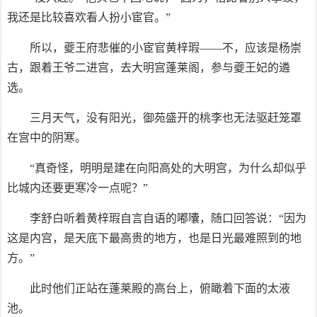
我还是比较喜欢看人扮小宦官。”
所以，夔王府悲催的小宦官黄梓瑕——不，应该是杨崇
古，跟着王爷二进宫，去大明宫蓬莱阁，参与夔王妃的遴
选。
三月天气，没有阳光，御苑盛开的桃李也无法驱赶笼罩
在宫中的阴寒。
“真奇怪，明明是建在向阳高处的大明宫，为什么却似乎
比城内还要更寒冷一点呢？”
李舒白听着黄梓瑕自言自语的嘟囔，随口回答说：“因为
这是内宫，是天底下最高贵的地方，也是日光最难照到的地
方。”
此时他们正站在蓬莱殿的高台上，俯瞰着下面的太液
池。