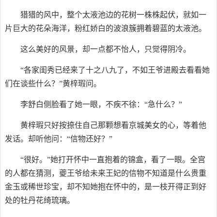
猎猎的风中，整个太液池边的花树一株株起伏，就如一
片巨大的花朵海洋，粉红娇白的波浪簇拥着碧蓝的太液池。
这么美好的风景，却一点都不怡人，只觉得阴冷。
“各家闺秀已经来了十之八九了，不如王爷进殿去看看她
们在谈些什么？”黄梓瑕问。
李舒白侧脸看了她一眼，不疾不徐：“急什么？”
黄梓瑕只好按捺住自己那颗想看京城美女的心，等着他
发话。却听他问：“信物还好？”
“很好。”她打开怀中一直抱着的锦盒，看了一眼。全宫
的人都在猜测，夔王爷给未来王妃的信物不知道是什么贵重
金玉或稀世珍宝，却不知她抱在怀中的，是一枝开得正到好
处的牡丹花绮琉璃。