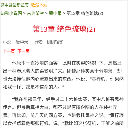
簪中录最新章节
收藏本站
知秋小说网
>
古典架空
>
簪中录
> 第13章 绮色琉璃(2)
第13章 绮色琉璃(2)
小说：
簪中录
作者：侧侧轻寒
上一页
下一页
他原本一直冷淡的面容，此时在笑容的映衬下，忽然显
出一种春风袭人的柔软明净来。即使那种笑意十分淡薄，却
也无法掩住他内心流露出来的东西。他说：“黄梓瑕，你果然
和我一样，都是不信命的人。”
“我在蜀郡三年，经手过二十六桩命案，其中八桩有鬼神
传言。但最后真相大白，都不过是有所企图的人在装神弄
鬼。再比如，前几天的四方案，也是假托鬼神之说。”黄梓瑕
以食指点着他那张符纸，说，“就比如这张符纸，王爷之前所