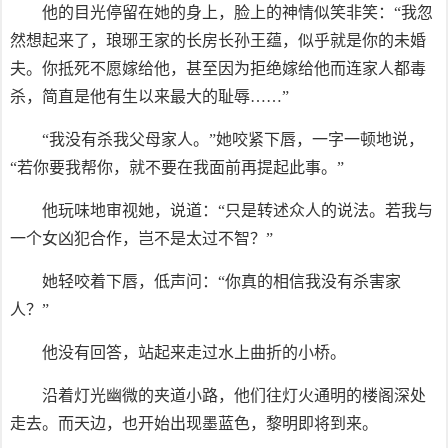
他的目光停留在她的身上，脸上的神情似笑非笑：“我忽
然想起来了，琅琊王家的长房长孙王蕴，似乎就是你的未婚
夫。你抵死不愿嫁给他，甚至因为拒绝嫁给他而连家人都毒
杀，简直是他有生以来最大的耻辱……”
“我没有杀我父母家人。”她咬紧下唇，一字一顿地说，
“若你要我帮你，就不要在我面前再提起此事。”
他玩味地审视她，说道：“只是转述众人的说法。若我与
一个女凶犯合作，岂不是太过不智？”
她轻咬着下唇，低声问：“你真的相信我没有杀害家
人？”
他没有回答，站起来走过水上曲折的小桥。
沿着灯光幽微的夹道小路，他们往灯火通明的楼阁深处
走去。而天边，也开始出现墨蓝色，黎明即将到来。