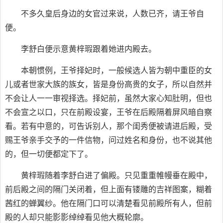
不多久皇后身边的女官过来说，人数已齐，请王爷自
便。
李舒白便示意黄梓瑕跟着她进内殿去。
本朝惯例，王爷择妃时，一般候选人皆为朝中重臣的女
儿或者世家大族的族女，皆是身份高贵的女子，所以自然并
不会让人一一审视择选。择妃前，虽然大家心知肚明，但也
不会宣之以口，只在前殿设宴，王爷在后殿隔着屏风暗自察
看。若有中意的，可告诉别人，那个闺秀便被请进后殿，受
赐王爷亲手交予的一件信物，问过姓名和身份，也不说其他
的，但一切便都定下了。
黄梓瑕随着李舒白进了偏殿。只见重重帷幔垂在殿中，
前后殿之间的隔门关闭着，但上面有镂雕的吉祥图案，糊着
茜红的蝉翼纱。他在隔门口可以清楚看见前殿所有人，但前
殿的人却只能影影绰绰看见他大概轮廓。