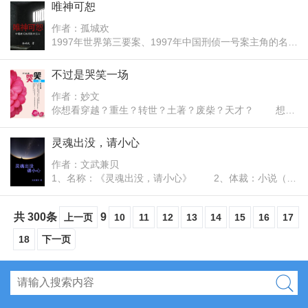
擦出怎样的火花了？
唯神可恕
地图谋已久。多种力量为此展开了惊心动魄的争夺。小说
描写了面对利益人的善良正直和自私凶残。通过对众多人
作者：孤城欢
物形象的刻画和情节的展开，演绎了一个又一个家庭的悲
1997年世界第三要案、1997年中国刑侦一号案主角的名
欢离合。等待这块土地的会是怎样的命运呢？本书情节曲
字，叫做白宝山。 如同电影《教父》在很多排行榜上
折跌宕，语言简洁，表达了作者对大千世界的爱与恨。
名列第一一样，悍匪白宝山在新中国成立以来的重大刑侦
不过是哭笑一场
案件排行榜、中国十大悍匪排行榜中名列第一。 在纯
作者：妙文
粹的个人利益目的性的犯罪领域中，高超的作案手法至今
你想看穿越？重生？转世？土著？废柴？天才？ 想看
未被超越。 他在中国刑侦史上具有坐标性地位；之所
无敌文吗？想看升级？魔王？轻小说？系统流？无限流？
有具有如此地位，在于其具备极高的犯罪智商，具备近乎
随身流？ 想看卡牌看世家？想看召唤变身？异能还是
灵魂出没，请小心
完美的反侦察手段，具备高超的射击技能。 13年的监
乱斗？争霸还是丧尸？ 看小黄文还是看暧昧？热血猥
狱生涯及出狱后的两年内，前后共计杀害17人，抢劫140
作者：文武兼贝
琐？ 对不起，这里一概没有，我给你看的，只有真实
万元。 罪恶的表象是残酷无情的嗜杀，罪恶的根源是
1、名称：《灵魂出没，请小心》 2、体裁：小说（偏
的生活…… 生活不是属于某个人的故事，它属于我们
什么？ 《唯神可恕》第一人称视角，探究白宝山的罪
哲学、社会学、魔幻现实主义方向） 3、总体特点：
每一个平庸活着的，毫无特色的guy，即使生活得不富
恶之路。
在惊悚和悬念带动的节奏下，展现一个时代纵横交错的思
裕，不被别人重视，不被人爱，痛苦或矛盾，纠结于选择
共 300条
9
上一页
10
11
12
13
14
15
16
17
想集，从中品味哲学的乐趣和力量。 4、故事梗概：
和放弃，生来会哭，死前一笑，一路哭哭笑笑忽然发现到
主人公因一件离奇现象诱发，步入寻找答案的旅程，在惊
18
下一页
了回去的时候才明白，这一路的悲喜，才是生活的全部，
悚和悬念的节奏下，逐渐通过一件一件的事情，与社会中
值得你珍藏和骄傲，让我们对世界道一声，这里，我来
不同职业、不同阶层，不同年龄，不同世界观的人产生交
过……
集，逐渐开始理解人的生命、人组成的社会和人所存在的
世界。 5、具体特点：1）连环伏笔，每章留扣