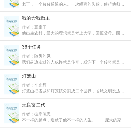
虚传，平时刘忙真的很忙。刘忙现在每天都会往来于他的
老丁，一个普普通通的人。一次经商的失败，使得他归隐
六家店之间，用他朋友的的话说就是“非常六家一”。读读
山林;偶然奇遇，选择再次出山，出战商场。功成名就，专
这种年轻创业记会给你你想要的东西……
心打造自己的梦想生活。
我的命我做主
作者：豆腐干
他出生农村，最大的理想就是考上大学，回报父母。因成
绩优异转入县城贵族学校，遇校霸，斗社会混混，身边美
女如云。。看一个平凡少年如何成为一个叱咤风云，呼风
36个任务
唤雨的江湖传说。。
作者：随风的凤
我们身边走过的人或许就是传奇，或许下一个传奇就是他
们！ 我们不知道将来会怎么死去，但他们注定不会平
凡地活着！
灯笼山
作者：辛光辉
灯笼山把省城和灯笼镇分割成二个世界，省城文明发达，
灯笼镇贫穷落后。灯笼山隧道工程给这块土地带来了希
望，将改变灯笼山下古老乡村人们的生活。灯笼镇副镇长
无良富二代
刘海要通过隧道建设带领农民摆脱贫穷。吕镇长之子吕大
作者：彼岸倾思
国担任了隧道工程总指挥，他贪污工程款建起了一座洗浴
不一样的起点，造就了他不一样的人生。 庞大的家
中心。中国龙头集团海外投资受挫，欲征收灯笼镇土地建
势，他脸皮超厚的性格没有改变。 他，又会和都市摩
别墅城。美国盛高公司是灯笼县最大的投资商，对这块土