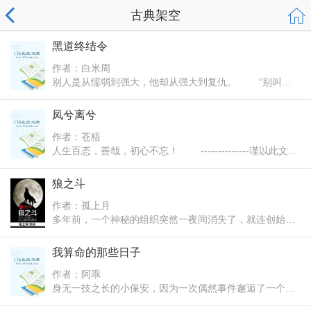
古典架空
黑道终结令
作者：白米周
别人是从懦弱到强大，他却从强大到复仇。 “别叫我
寒哥，我不是混混！叫我白少！” 白毅寒，一个不是
混混的混混。
凤兮离兮
作者：苍梧
人生百态，善哉，初心不忘！ --------------谨以此文献
给那样的人儿！
狼之斗
作者：孤上月
多年前，一个神秘的组织突然一夜间消失了，就连创始人
龙兴全家也被残杀。二十年后，一个从山区走来的少年，
他要解开秘密，那位老人说他能解开这个秘密。在现实，
我算命的那些日子
他该如何的抉择？在面对狐狸，鳄鱼等大佬们他该如何去
作者：阿乖
斗？路注定是艰难万险的！试看他如何演绎狼性的智慧。
身无一技之长的小保安，因为一次偶然事件邂逅了一个美
狼是孤傲的，他不会低头，也不会变成一条摇尾乞讨
艳少妇，且博得少妇的重视。不曾想少妇居然是某道观的
的狗！当狼感伤时候，会在寒冷的夜晚，独自站在高山之