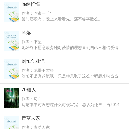
女道长，小保安稀里糊涂变成了算命先生。 看前程、
临终忏悔
上，对着长空皓月哀吼， 狼之斗，男人的战斗！！！
算姻缘、骗富济贫无所不能，当危险一次次来临时，是绝
作者：昨夜一千年
地重生还是完美逆袭？且看我与美女师傅和众师姐如何不
暂时还没有，发上来看看先。还不够字数么。
走寻常路
坠落
作者：下坠
她始终不愿意放弃她对爱情的理想直到自己不相信爱情
他似乎耗尽了我生命中所有的激情和失望 使我丧
失了大部分爱人的能力感觉到自己的无能为力 可是无
刘忙创业记
法放弃对自己的珍惜灵魂深处的美丽和寂寞 总是需要
作者：笔墨不太冷
一个人来读懂 我想我们终于不再爱了这样真好 我
刘忙不是真的流氓，只是特意取了这么个听起来响当当，
们给过彼此的那些眼泪和疼痛如风飘远
叫起来不张扬的名字。这个名字听起来很匪，叫起来却很
痛快。你可千万不要误会，刘忙其实一点也不流氓，顶多
70难人
比同龄人多做了一些这个年纪做的事。在经历了毕业求
作者：诗白
职、跳槽，到现在的自主创业，每一步都是他自己做出的
写这本书时没想过什么时候写完，总认为还早。当2014年
选择，同时也是这个世界教会了他如何自己做出最正确的
到来时，猛然想起还有一些纪念青春的文字没有结束。于
选择。现在是一家幼儿硬笔书法培训班、一家中型自主超
是，在我40岁将要到来时，我要完成她。
青草人家
市、一家社区面馆、一家大学城食堂窗口、一家水果拼盘
主题店、一家特意花店的BOSS。俗话说字如其人、名不
作者：青草人家